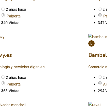
2 años hace
2 
Paiporta
Pa
340 Vistas
347 V
vy.es
Bambal
logía y servicios digitales
Comercio m
2 años hace
2 
Paiporta
Al
363 Vistas
294 V