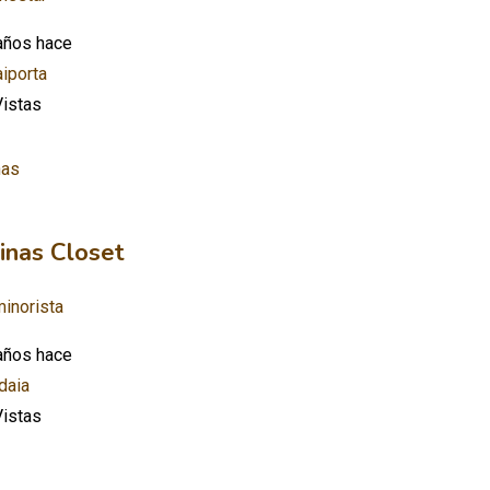
años hace
iporta
istas
inas Closet
inorista
años hace
daia
istas