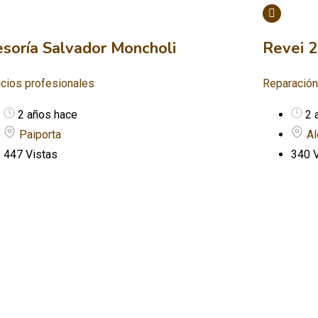
soría Salvador Moncholi
Revei 
icios profesionales
Reparación
2 años hace
2 
Paiporta
Al
447 Vistas
340 V