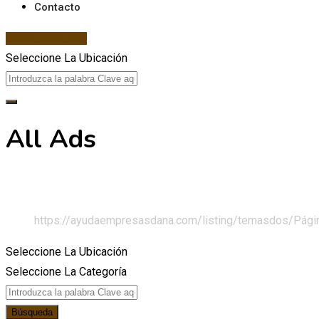
Contacto
Añadir empresa
Seleccione La Ubicación
All Ads
Casa
All Ads
https://ayudaempresasdana.com/listing/temasdos/
Pági
Seleccione La Ubicación
Seleccione La Categoría
Búsqueda