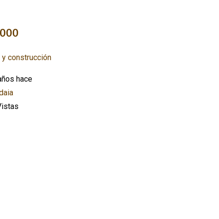
2000
 y construcción
años hace
daia
istas