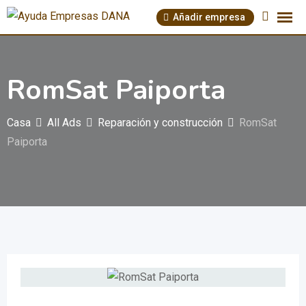
Saltar
Añadir empresa
al
contenido
RomSat Paiporta
Casa
All Ads
Reparación y construcción
RomSat
Paiporta