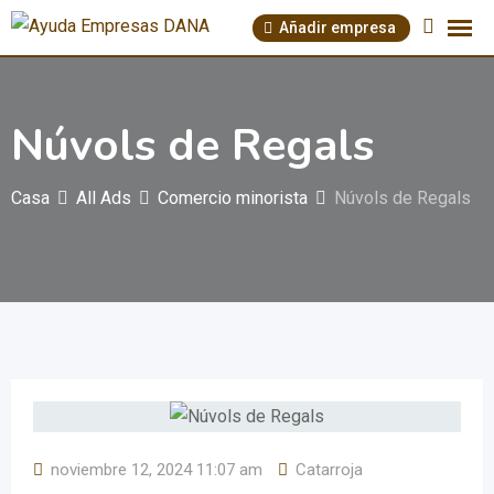
Saltar
Añadir empresa
al
contenido
Núvols de Regals
Casa
All Ads
Comercio minorista
Núvols de Regals
noviembre 12, 2024 11:07 am
Catarroja