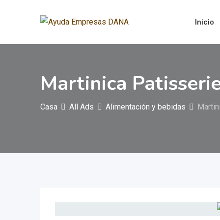
Saltar
al
Inicio
contenido
Martinica Patisseri
Casa
All Ads
Alimentación y bebidas
Martin