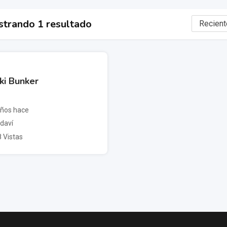
trando 1 resultado
iki Bunker
ños hace
daví
 Vistas